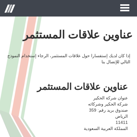
Toggle
Menu
navigation
عناوين علاقات المستثمر
الصفحة الرئيسية
حول الحكير لأزياء التجزئة
إذا كان لديك إستفسارا حول علاقات المستثمر، الرجاء إستخدام النموذج
العلامات التجارية
التالي للإتصال بنا
علاقات المستثمر
عناوين علاقات المستثمر
مركز الاعلام
عنوان شركة الحكير
وظائف
شركة الحكير وشركائه
صندوق بريد رقم: 359
اتصل بنا
الرياض
11411
المملكة العربية السعودية