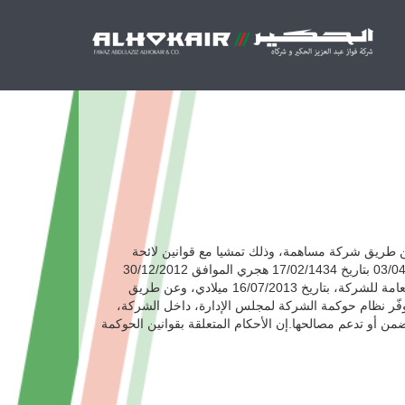
 عن طريق شركة مساهمة، وذلك تمشيا مع قوانين لائحة
حوكمة الشركة، الإشراف العام عليها، ورصد فعالياته و تعديله حسب الحاجة، حيث تم إصداره من خلال قرار مجلس الهيئة تحت رقم 03/04/2012 بتاريخ 17/02/1434 هجري الموافق 30/12/2012
ميلادي ، والذي يتطلب امتثال جميع الشركات المدرجة في السوق المالية السعودية(تداول) إبتداءً من 30/06/2013 ميلادي. وافقت الجمعية العامة للشركة، بتاريخ 16/07/2013 ميلادي، وعن طريق
السلطة في 30/06/2013 ميلادي. هدف نظام حوكمة الشركة يوفّر نظام حوكمة الشركة لمجلس الإدارة، داخل الشركة،
من أو تدعم مصالحها.إن الأحكام المتعلقة بقوانين الحوكمة