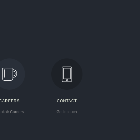
CAREERS
CONTACT
hokair Careers
Get in touch