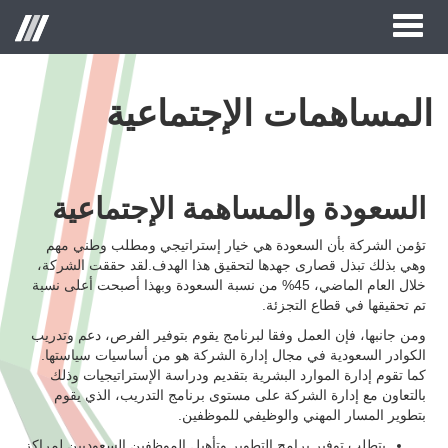
Toggle
Menu
navigation
المساهمات الإجتماعية
الصفحة الرئيسية
حول الحكير لأزياء التجزئة
السعودة والمساهمة الإجتماعية
العلامات التجارية
علاقات المستثمر
تؤمن الشركة بأن السعودة هي خيار إستراتيجي ومطلب وطني مهم
وهي بذلك تبذل قصارى جهدها لتحقيق هذا الهدف.لقد حققت الشركة،
مركز الاعلام
خلال العام الماضي، 45% من نسبة السعودة وبهذا أصبحت أعلى نسبة
تم تحقيقها في قطاع التجزئة.
وظائف
ومن جانبها، فإن العمل وفقا لبرنامج يقوم بتوفير الفرص، دعم وتدريب
الكوادر السعودية في مجال إدارة الشركة هو من أساسيات سياستها.
اتصل بنا
كما تقوم إدارة الموارد البشرية بتقديم ودراسة الإستراتيجيات وذلك
بالتعاون مع إدارة الشركة على مستوى برنامج التدريب، الذي يقوم
بتطوير المسار المهني والوظيفي للموظفين.
يتطلب توفير برامج التطوير وتأهيل الموظفين السعوديين لمراكز