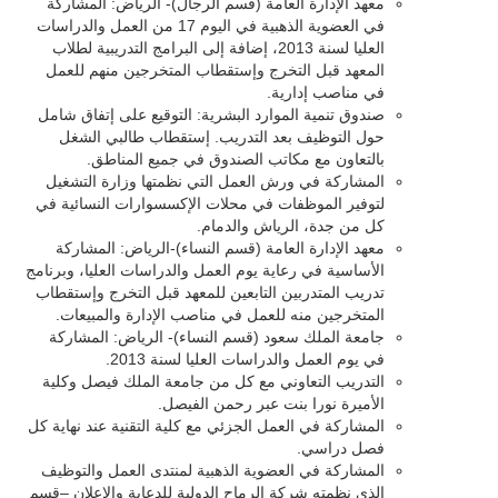
معهد الإدارة العامة (قسم الرجال)- الرياض: المشاركة
في العضوية الذهبية في اليوم 17 من العمل والدراسات
العليا لسنة 2013، إضافة إلى البرامج التدريبية لطلاب
المعهد قبل التخرج وإستقطاب المتخرجين منهم للعمل
في مناصب إدارية.
صندوق تنمية الموارد البشرية: التوقيع على إتفاق شامل
حول التوظيف بعد التدريب. إستقطاب طالبي الشغل
بالتعاون مع مكاتب الصندوق في جميع المناطق.
المشاركة في ورش العمل التي نظمتها وزارة التشغيل
لتوفير الموظفات في محلات الإكسسوارات النسائية في
كل من جدة، الرياش والدمام.
معهد الإدارة العامة (قسم النساء)-الرياض: المشاركة
الأساسية في رعاية يوم العمل والدراسات العليا، وبرنامج
تدريب المتدربين التابعين للمعهد قبل التخرج وإستقطاب
المتخرجين منه للعمل في مناصب الإدارة والمبيعات.
جامعة الملك سعود (قسم النساء)- الرياض: المشاركة
في يوم العمل والدراسات العليا لسنة 2013.
التدريب التعاوني مع كل من جامعة الملك فيصل وكلية
الأميرة نورا بنت عبر رحمن الفيصل.
المشاركة في العمل الجزئي مع كلية التقنية عند نهاية كل
فصل دراسي.
المشاركة في العضوية الذهبية لمنتدى العمل والتوظيف
الذي نظمته شركة الرماح الدولية للدعاية والإعلان –قسم