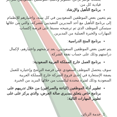
قيادية كل من:
برنامج التأهيل والإرشاد
:
يتم يتعيين بعض الموظفين السعوديين في كل سنة، واختيارهم للإنظمام
إلى برنامج التأهيل مع أحد المديرين التنفيذيين للشركة، والتي من خلالها
سيتمكن الموظف الذي تم ترشيحه مسبقا على فرصة إكتساب
المهارات والخبرة العملية من المديرين.
برنامج المنح الدراسية
:
يتم تعيين بعض الموظفين السعوديين، بعد ترشحهم واختيارهم، لإكمال
دراستهم وذلك على حساب نفقة الشركة.
برنامج العمل خارج المملكة العربية السعودية:
سوف يتحصل الموظف السعودي على فرصة الترشح وإختياره للعمل
يصفة الإستعارة في إحدى فروع الشركة خارج المملكة العربية
السعودية وذلك لفترة محددة ليكتسب من خلالها المزيد من الخبرة.
تطوير أداء الموظفين (الباعة والصرافين) من خلال تدريبهم على
برنامج خاص يتعلق بمديري صالة العرض، والذي يركز على على
تطوير المهارات التالية:
خدمة الزبائن