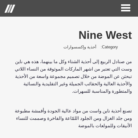
Toggle
Menu
navigation
Nine West
الصفحة الرئيسية
Category:
أحذية وإكسسوارات
حول الحكير لأزياء التجزئة
من صنادل الربيع إلى أحذية الشتاء وكل ما بينهما، هذه هي ناين
العلامات التجارية
وست التي تعتبر من اشهر الماركات الموثوقة من النساء اللاتي
علاقات المستثمر
تبحثن عن الموضة من خلال تصميم مجموعة واسعة من الأحذية
والأحذية العالية والحقائب الجميلة وغير التقليدية والنسائية
مركز الاعلام
والمتطورة والمناسبة للسهرات.
وظائف
تصنع أحذية ناين واست من مواد عالية الجودة وأقمشة مطبوعة
اتصل بنا
ومن جلد الغزال ومن الجلود اللمّاعة والفاخرة وصممت للنساء
الأنيقات وللمولعات بالموضة