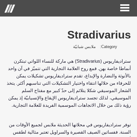
Toggle
Menu
navigation
Stradivarius
الصفحة الرئيسية
Category:
ملابس شبابيّة
حول الحكير لأزياء التجزئة
(Stradivarius)
ستراديفاريوس
هي ماركة للنساء اللواتي تبتكرن
العلامات التجارية
.
أنماطا خاصة بهن
فمع روح العلامة التجارية التي تتميّز في آن واحد
علاقات المستثمر
بالأنوثة والنضارة والإبداع، تقدم ستراديفاريوس تشكيلات يمكن
.
للحرفاء من خلالها انتقاء واختيار التشكيلات التي تناسبهم أكثر
يتخذ
مركز الاعلام
الشعار الموسيقي شكلا يتلائم إلى حدّ كبير مع مفتاح السلم
الموسيقي، لذلك تجسد ستراديفاريوس الإيقاع والإنسيابيّة إذ يمكن
وظائف
.
رؤية ذلك من خلال الاتجاهات الموسمية الفريدة للعلامة التجارية
اتصل بنا
توفر ستراديفاريوس في محلاتها الحديثة ملابس لجميع الأوقات من
.
السنة
ففساتين الصيف القصيرة والسراويل تعتبر مثالية لطقس