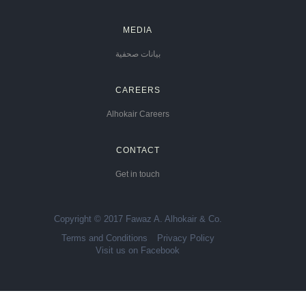
MEDIA
بيانات صحفية
CAREERS
Alhokair Careers
CONTACT
Get in touch
Copyright © 2017 Fawaz A. Alhokair & Co.
Terms and Conditions
Privacy Policy
Visit us on Facebook