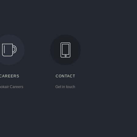
CAREERS
CONTACT
hokair Careers
Get in touch