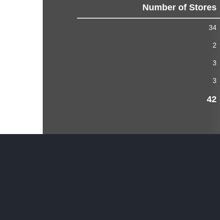
Number of Stores
34
2
3
3
42