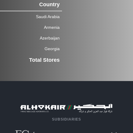
Country
Saudi Arabia
Armenia
Azerbaijan
Georgia
Total Stores
SUBSIDIARIES