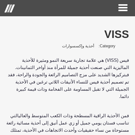
Toggle
Menu
navigation
VISS
الصفحة الرئيسية
Category:
أحذية وإكسسوارات
حول الحكير لأزياء التجزئة
(VISS)
فيس
هي علامة تجارية سريعة النمو ومثيرة للأحذية
العلامات التجارية
.
الماليزية التي صنعت أحذية جميلة للمرأة منذ أواخر الثمانينات
علاقات المستثمر
فبتركيزها الشديد على مزج التصاميم الرائعة والجودة والراحة، فقد
تم تصميم أحذية فيس للنساء الأنيقات اللاتي ترغبن في الأحذية
مركز الاعلام
الجميلة التي لا تقبل المساومة على الفخامة وذات قيمة كبيرة
.
دائما
وظائف
اتصل بنا
فمن الأحذية الراقية المسطحة وذات الكعب المتوسط والعاليالتي
تناسب فستان يومي جميل أو زي عمل أنيق إلى أحذية مسائية رائعة
مستوحاة من نساء حقيقيات وأحدث الاتجاهات في الأحذية، تمتلك