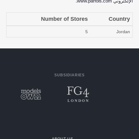
الإلكتروني
www.parfois.com
.
Number of Stores
Country
5
Jordan
SUBSIDIARIES
ABOUT US