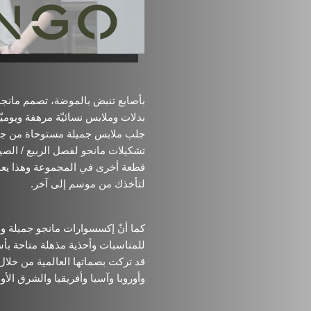
بأصابع تنبض بالموضة، تصمم مانجو
بدلات وملابس نسائيّة مرهفة ويوميّ
جلب ملابس جميلة مستوحاة من جميع
تشكيلات مانجو لفصل الربيع / الص
قطعة أخرى في المجموعة وهذا يعني
لتأخذك من موسم إلى آخر.
كما أنّ إكسسوارات مانجو جميلة و
للمناسبات وأحذية مذهلة متاحة بأسع
قد تركت بصماتها العالمية من خلال 
وأوروبا وآسيا وأفريقيا والشرق الأ