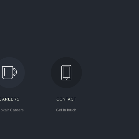
CAREERS
CONTACT
hokair Careers
Get in touch