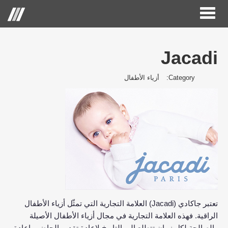
Toggle
Menu
navigation
Jacadi
الصفحة الرئيسية
Category:
أزياء الأطفال
حول الحكير لأزياء التجزئة
العلامات التجارية
علاقات المستثمر
مركز الاعلام
وظائف
اتصل بنا
تعتبر جاكادي (Jacadi) العلامة التجارية التي تمثّل أزياء الأطفال
الراقية. فهذه العلامة التجارية في مجال أزياء الأطفال الأصيلة
والصالحة لكل زمان تتطلع إلى التاريخ لإعادة تقديم الحاضر وإعادة