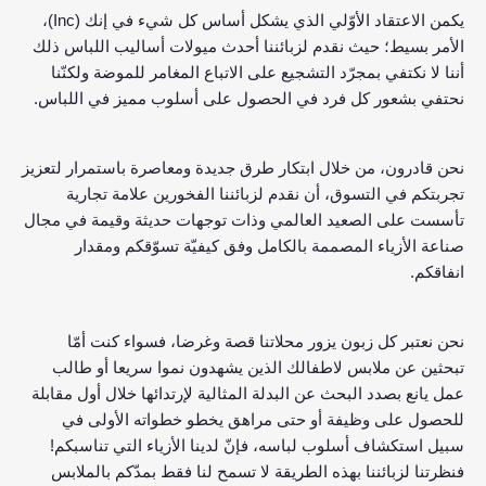
يكمن الاعتقاد الأوّلي الذي يشكل أساس كل شيء في إنك (Inc)،
الأمر بسيط؛ حيث نقدم لزبائننا أحدث ميولات أساليب اللباس ذلك
أننا لا نكتفي بمجرّد التشجيع على الاتباع المغامر للموضة ولكنّنا
نحتفي بشعور كل فرد في الحصول على أسلوب مميز في اللباس.
نحن قادرون، من خلال ابتكار طرق جديدة ومعاصرة باستمرار لتعزيز
تجربتكم في التسوق، أن نقدم لزبائننا الفخورين علامة تجارية
تأسست على الصعيد العالمي وذات توجهات حديثة وقيمة في مجال
صناعة الأزياء المصممة بالكامل وفق كيفيّة تسوّقكم ومقدار
انفاقكم.
نحن نعتبر كل زبون يزور محلاتنا قصة وغرضا، فسواء كنت أمّا
تبحثين عن ملابس لاطفالك الذين يشهدون نموا سريعا أو طالب
عمل يانع بصدد البحث عن البدلة المثالية لإرتدائها خلال أول مقابلة
للحصول على وظيفة أو حتى مراهق يخطو خطواته الأولى في
سبيل استكشاف أسلوب لباسه، فإنّ لدينا الأزياء التي تناسبكم!
فنظرتنا لزبائننا بهذه الطريقة لا تسمح لنا فقط بمدّكم بالملابس