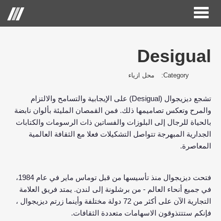
Toggle
Menu
navigation
Desigual
الصفحة الرئيسية
Category:
محل ازياء
حول الحكير لأزياء التجزئة
(Desigual)
تشجع ديزيجوال
على الإيجابية والتسامح والالتزام
العلامات التجارية
.
والمرح وتعكس تصاميمها ذلك
فمن القمصان المليئة بألوان نابضة
علاقات المستثمر
بالحياة للرجال إلى البلوزات والفساتين ذات الرسومات والكتابات
الجدارية المبهرجة تتواصل التشكيلات فعلا مع الثقافة العالمية
مركز الاعلام
.
المعاصرة
وظائف
1984
فتحت ديزيجوال منذ تأسيسها من قبل توماس ماير في عام
،
اتصل بنا
.
-
في جميع أنحاء العالم
من برشلونة إلى لندن
يمتد فريق العلامة
72
التجارية الآن على أكثر من
دولة مختلفة وأينما زرتم ديزيجوال ،
.
فإنكم ستتتذوقون الاسهامات متعددة الثقافات