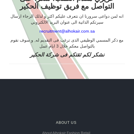
التواصل مع فريق توظيف الحكير
انه لمن دواعى سرورنا ان نتعرف عليكم اكثر و لذلك الرجاء ارسال
سيرتكم الذاتية الى عنوان البريد الالكتروني
recruitment@alhokair.com.sa
مع ذكر المسمي الوظيفي الذى ترغب فى التقديم له, و سوف نقوم
بالتواصل معكم خلال 3 ايام عمل
نشكر لكم ثقتكم فى شركة الحكير
ABOUT US
About Alhokair Fashion Retail