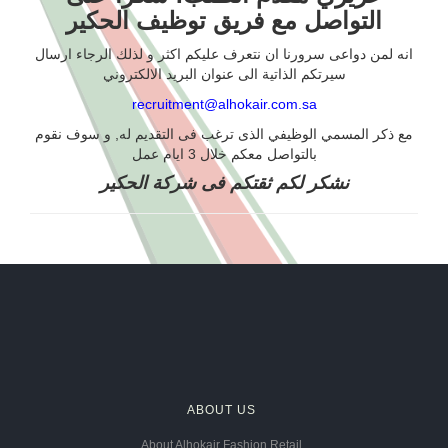
التواصل مع فريق توظيف الحكير
انه لمن دواعى سرورنا ان نتعرف عليكم اكثر و لذلك الرجاء ارسال
سيرتكم الذاتية الى عنوان البريد الالكتروني
recruitment@alhokair.com.sa
مع ذكر المسمي الوظيفي الذى ترغب فى التقديم له, و سوف نقوم
بالتواصل معكم خلال 3 ايام عمل
نشكر لكم ثقتكم فى شركة الحكير
ABOUT US
About Alhokair Fashion Retail